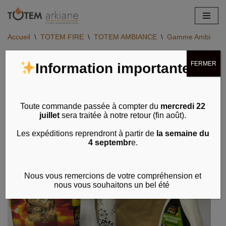
Aller
Accueil
\
TOTEM FIRE
\
TOTEM AMBIANCE
\
Gamme Ambiance - 
au
contenu
FERMER
Information importante
Toute commande passée à compter du
mercredi 22
juillet
sera traitée à notre retour (fin août).
Les expéditions reprendront à partir de
la semaine du
4 septembr
e.
Nous vous remercions de votre compréhension et
nous vous souhaitons un bel été