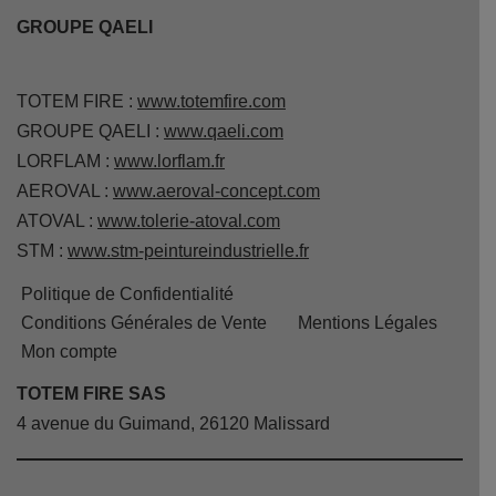
GROUPE QAELI
TOTEM FIRE :
www.totemfire.com
GROUPE QAELI :
www.qaeli.com
LORFLAM :
www.lorflam.fr
AEROVAL :
www.aeroval-concept.com
ATOVAL :
www.tolerie-atoval.com
STM :
www.stm-peintureindustrielle.fr
Politique de Confidentialité
Conditions Générales de Vente
Mentions Légales
Mon compte
TOTEM FIRE SAS
4 avenue du Guimand, 26120 Malissard