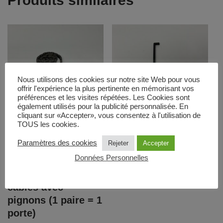
Produits similaires
Nous utilisons des cookies sur notre site Web pour vous
offrir l'expérience la plus pertinente en mémorisant vos
préférences et les visites répétées. Les Cookies sont
également utilisés pour la publicité personnalisée. En
cliquant sur «Accepter», vous consentez à l'utilisation de
TOUS les cookies.
Kit chaine complet:
Main froide (acier)
Paramètres des cookies
Rejeter
Accepter
(pour porte
29,00
€
HT soit
34,80
€
TTC
Données Personnelles
escamotable) pour
changement des
cables avec
pignons (1 paire = 1
porte)