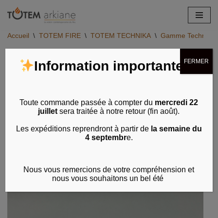
Aller
Accueil
\
TOTEM FIRE
\
TOTEM TECHNIKA
\
Gamme Technika - 
au
contenu
FERMER
Information importante
Toute commande passée à compter du
mercredi 22
juillet
sera traitée à notre retour (fin août).
Les expéditions reprendront à partir de
la semaine du
4 septembr
e.
Nous vous remercions de votre compréhension et
nous vous souhaitons un bel été