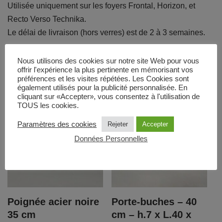
Utilisée uniquement sur les foyers Frontal, Horizon, et
Recto Verso Technika.
Le délai de livraison (hors verres) est de 2 à 3 semaines.
Nous utilisons des cookies sur notre site Web pour vous
Produits similaires
offrir l'expérience la plus pertinente en mémorisant vos
préférences et les visites répétées. Les Cookies sont
également utilisés pour la publicité personnalisée. En
cliquant sur «Accepter», vous consentez à l'utilisation de
TOUS les cookies.
Paramètres des cookies
Rejeter
Accepter
Données Personnelles
Poignée acier noire
Porte-buches – 40
35 cm
cm – h.7 x L.40 x