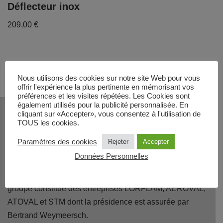
Déflecteur inox
209,00
€
Nous utilisons des cookies sur notre site Web pour vous
offrir l'expérience la plus pertinente en mémorisant vos
préférences et les visites répétées. Les Cookies sont
QUI SOMMES NOUS ?
également utilisés pour la publicité personnalisée. En
cliquant sur «Accepter», vous consentez à l'utilisation de
TOUS les cookies.
TOTEM et ARKIANE sont des marques de TOTEM
Paramètres des cookies
Rejeter
Accepter
FIRE.
Données Personnelles
En 2019, le groupe français
QAELI acquiert l'entreprise
TOTEM FIRE
; c'est ainsi que ARKIANE rejoint ce
groupe constitué des entreprises LORFLAM, AEROVAL,
ATOVAL et STM dont la présidence est assurée par
Bertrand Weymeersch.