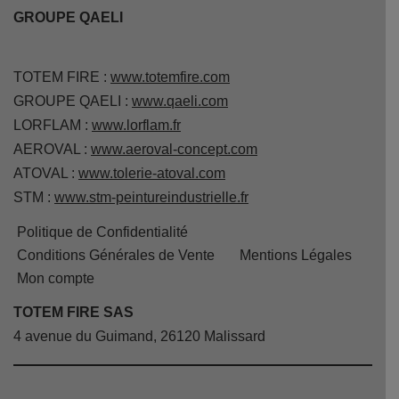
GROUPE QAELI
TOTEM FIRE :
www.totemfire.com
GROUPE QAELI :
www.qaeli.com
LORFLAM :
www.lorflam.fr
AEROVAL :
www.aeroval-concept.com
ATOVAL :
www.tolerie-atoval.com
STM :
www.stm-peintureindustrielle.fr
Politique de Confidentialité
Conditions Générales de Vente
Mentions Légales
Mon compte
TOTEM FIRE SAS
4 avenue du Guimand, 26120 Malissard