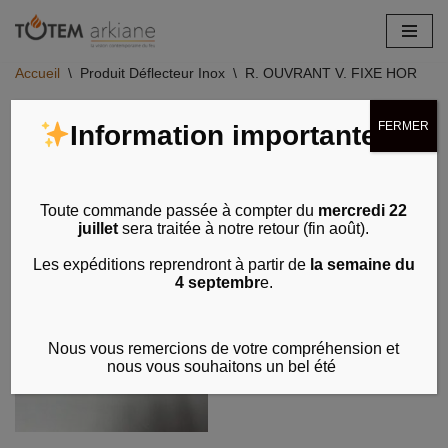
Aller
Accueil
\
Produit Déflecteur Inox
\
R. OUVRANT V. FIXE HORIZON 1
au
contenu
Voici le seul résultat
FERMER
Information importante
Toute commande passée à compter du
mercredi 22
juillet
sera traitée à notre retour (fin août).
Les expéditions reprendront à partir de
la semaine du
4 septembr
e.
Nous vous remercions de votre compréhension et
nous vous souhaitons un bel été