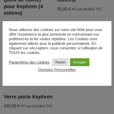
pour Kephren (4
55,00
€
HT soit
66,00
€
TTC
mètres)
88,44
€
HT soit
106,13
€
TTC
Nous utilisons des cookies sur notre site Web pour vous
offrir l'expérience la plus pertinente en mémorisant vos
préférences et les visites répétées. Les Cookies sont
également utilisés pour la publicité personnalisée. En
cliquant sur «Accepter», vous consentez à l'utilisation de
TOUS les cookies.
Paramètres des cookies
Rejeter
Accepter
Données Personnelles
Verre porte Kephren
430,00
€
HT soit
516,00
€
TTC