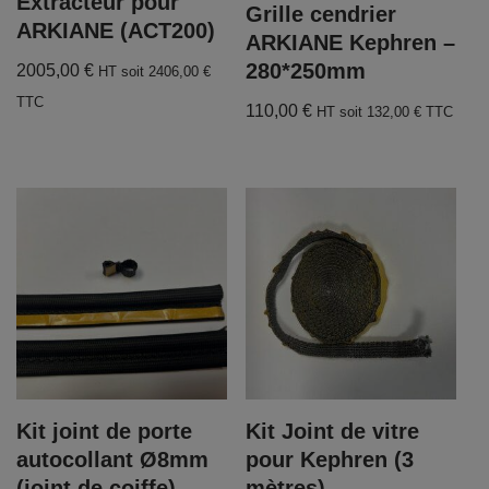
Extracteur pour
Grille cendrier
ARKIANE (ACT200)
ARKIANE Kephren –
280*250mm
2005,00
€
HT soit
2406,00
€
TTC
110,00
€
HT soit
132,00
€
TTC
Kit joint de porte
Kit Joint de vitre
autocollant Ø8mm
pour Kephren (3
(joint de coiffe)
mètres)