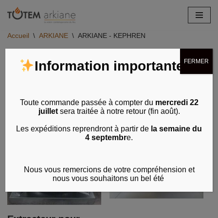
Aller
Accueil
\
ARKIANE
\
ARKIANE - KEPHREN
au
contenu
5 résultats affichés
FERMER
Information importante
Toute commande passée à compter du
mercredi 22
juillet
sera traitée à notre retour (fin août).
Les expéditions reprendront à partir de
la semaine du
4 septembr
e.
Nous vous remercions de votre compréhension et
nous vous souhaitons un bel été