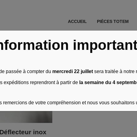
ACCUEIL
PIÈCES TOTEM
Accueil
\
Produit Déflecteur Inox
\
R. OUVRANT V. FIXE HORIZON 10
nformation importan
e passée à compter du
mercredi 22 juillet
sera traitée à notre r
s expéditions reprendront à partir de
la semaine du 4 septemb
 remercions de votre compréhension et nous vous souhaitons 
Déflecteur inox