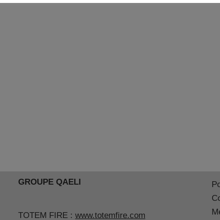
GROUPE QAELI
Po
Co
Me
TOTEM FIRE :
www.totemfire.com