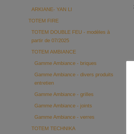
ARKIANE- YAN LI
TOTEM FIRE
TOTEM DOUBLE FEU - modèles à
partir de 07/2025
TOTEM AMBIANCE
Gamme Ambiance - briques
Gamme Ambiance - divers produits
entretien
Gamme Ambiance - grilles
Gamme Ambiance - joints
Gamme Ambiance - verres
TOTEM TECHNIKA