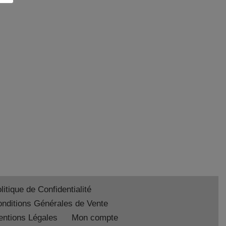
litique de Confidentialité
nditions Générales de Vente
ntions Légales
Mon compte