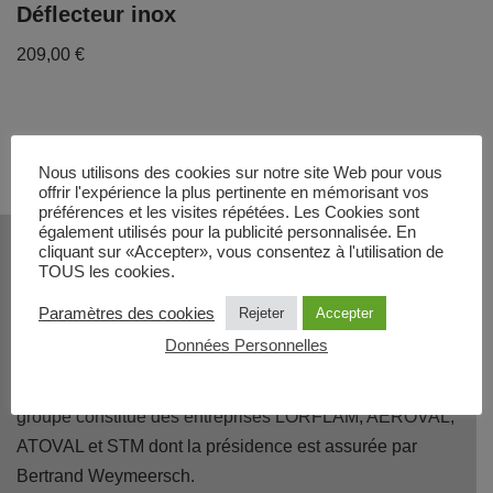
Déflecteur inox
209,00
€
Nous utilisons des cookies sur notre site Web pour vous
offrir l'expérience la plus pertinente en mémorisant vos
préférences et les visites répétées. Les Cookies sont
QUI SOMMES NOUS ?
également utilisés pour la publicité personnalisée. En
cliquant sur «Accepter», vous consentez à l'utilisation de
TOUS les cookies.
TOTEM et ARKIANE sont des marques de TOTEM
Paramètres des cookies
Rejeter
Accepter
FIRE.
Données Personnelles
En 2019, le groupe français
QAELI acquiert l'entreprise
TOTEM FIRE
; c'est ainsi que ARKIANE rejoint ce
groupe constitué des entreprises LORFLAM, AEROVAL,
ATOVAL et STM dont la présidence est assurée par
Bertrand Weymeersch.