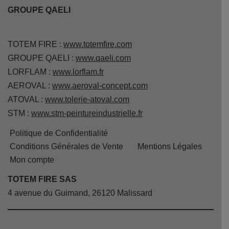
GROUPE QAELI
TOTEM FIRE :
www.totemfire.com
GROUPE QAELI :
www.qaeli.com
LORFLAM :
www.lorflam.fr
AEROVAL :
www.aeroval-concept.com
ATOVAL :
www.tolerie-atoval.com
STM :
www.stm-peintureindustrielle.fr
Politique de Confidentialité
Conditions Générales de Vente
Mentions Légales
Mon compte
TOTEM FIRE SAS
4 avenue du Guimand, 26120 Malissard