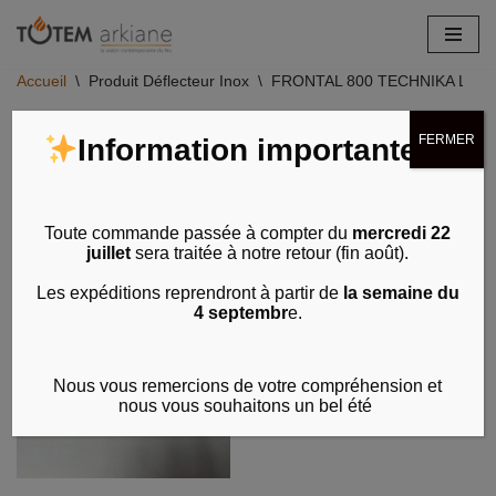
Aller
Accueil
\
Produit Déflecteur Inox
\
FRONTAL 800 TECHNIKA LIGHT 
au
contenu
Voici le seul résultat
FERMER
Information importante
Toute commande passée à compter du
mercredi 22
juillet
sera traitée à notre retour (fin août).
Les expéditions reprendront à partir de
la semaine du
4 septembr
e.
Nous vous remercions de votre compréhension et
nous vous souhaitons un bel été