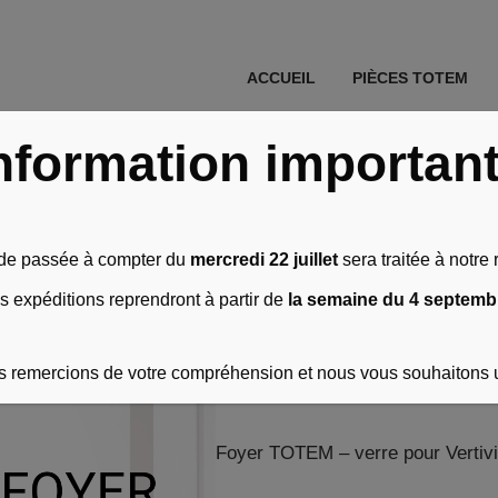
ACCUEIL
PIÈCES TOTEM
 Ambiance - verres
\
Verre pour Vertivision 900 Ambiance
nformation importan
Verre pour Ve
e passée à compter du
mercredi 22 juillet
sera traitée à notre r
Ambiance
s expéditions reprendront à partir de
la semaine du 4 septemb
 remercions de votre compréhension et nous vous souhaitons 
362,00
€
HT soit
434,40
€
TTC
Foyer TOTEM – verre pour Vertivi