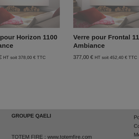
 pour Horizon 1100
Verre pour Frontal 1
ance
Ambiance
€
377,00
€
HT soit
378,00
€
TTC
HT soit
452,40
€
TTC
GROUPE QAELI
Po
Co
Me
TOTEM FIRE :
www.totemfire.com