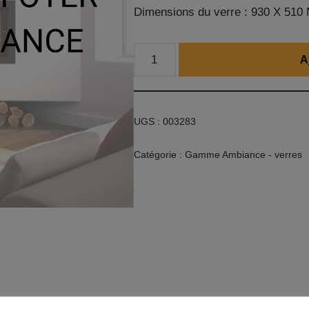
Dimensions du verre : 930 X 51
A
UGS :
003283
Catégorie :
Gamme Ambiance - verres