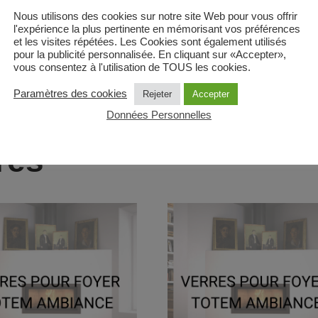
Nous utilisons des cookies sur notre site Web pour vous offrir
rnisseur de verres ; il n’y a pas de suivi possible pour ces 
l'expérience la plus pertinente en mémorisant vos préférences
et les visites répétées. Les Cookies sont également utilisés
pour la publicité personnalisée. En cliquant sur «Accepter»,
vous consentez à l'utilisation de TOUS les cookies.
/hors Monaco) uniquement. Si livraison hors France métropoli
Paramètres des cookies
Rejeter
Accepter
Données Personnelles
res