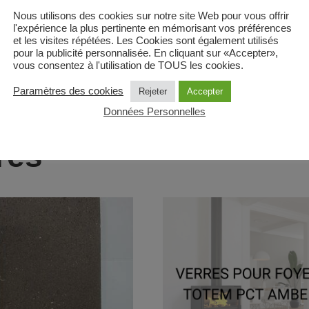
Nous utilisons des cookies sur notre site Web pour vous offrir
rnisseur de verres ; il n’y a pas de suivi possible pour ces 
l'expérience la plus pertinente en mémorisant vos préférences
et les visites répétées. Les Cookies sont également utilisés
pour la publicité personnalisée. En cliquant sur «Accepter»,
vous consentez à l'utilisation de TOUS les cookies.
/hors Monaco) uniquement. Si livraison hors France métropoli
Paramètres des cookies
Rejeter
Accepter
Données Personnelles
res