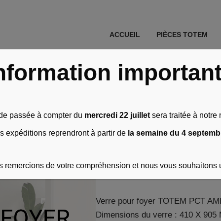
ACCUEIL
PIÈCES TOTEM
e pour PCT/AMBEL 1000 Technika
nformation importan
Verre pour 
e passée à compter du
mercredi 22 juillet
sera traitée à notre r
Technika
s expéditions reprendront à partir de
la semaine du 4 septemb
 remercions de votre compréhension et nous vous souhaitons 
338,00
€
HT soit
405,60
€
TTC
Verre pour foyer TOTEM PCT AM
Dimensions du verre : 410 X 90