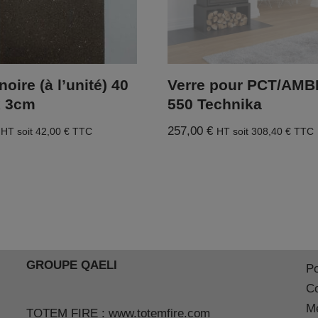
noire (à l’unité) 40
Verre pour PCT/AMB
x 3cm
550 Technika
257,00
€
HT soit
42,00
€
TTC
HT soit
308,40
€
TTC
GROUPE QAELI
Po
Co
Me
TOTEM FIRE :
www.totemfire.com