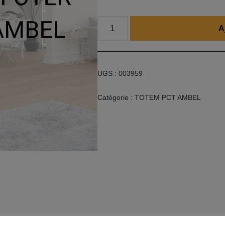
A
UGS :
003959
Catégorie :
TOTEM PCT AMBEL