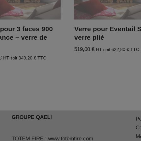
 pour 3 faces 900
Verre pour Eventail 
nce – verre de
verre plié
519,00
€
HT soit
622,80
€
TTC
€
HT soit
349,20
€
TTC
GROUPE QAELI
Po
Co
Me
TOTEM FIRE :
www.totemfire.com