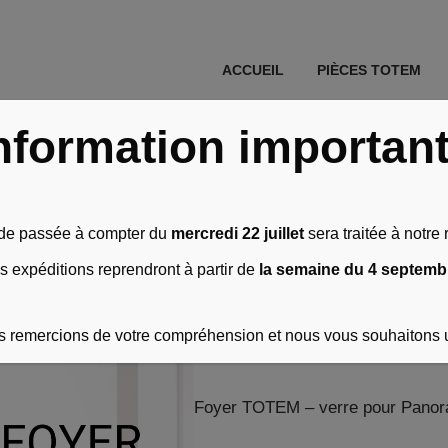
ACCUEIL
PIÈCES TOTEM
 Ambiance - verres
\
Verre pour Panoramique 900 Ambiance – verr
nformation importan
Verre pour P
e passée à compter du
mercredi 22 juillet
sera traitée à notre r
Ambiance – v
s expéditions reprendront à partir de
la semaine du 4 septemb
 remercions de votre compréhension et nous vous souhaitons 
1142,00
€
HT soit
1370,40
€
TTC
Foyer TOTEM – verre pour Panora