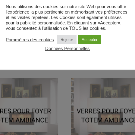
Nous utilisons des cookies sur notre site Web pour vous offrir
possible pour cet article. Le délai de livraison de ces verres
l'expérience la plus pertinente en mémorisant vos préférences
et les visites répétées. Les Cookies sont également utilisés
pour la publicité personnalisée. En cliquant sur «Accepter»,
/hors Monaco) uniquement. Si livraison hors France métropoli
vous consentez à l'utilisation de TOUS les cookies.
Paramètres des cookies
Rejeter
Accepter
Données Personnelles
res