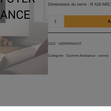
Dimensions du verre : R 416 ARC
A
UGS :
VERRPANOST
Catégorie :
Gamme Ambiance - verres