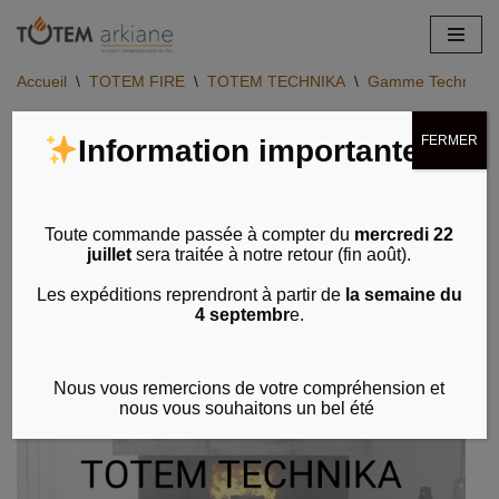
Aller
Accueil
\
TOTEM FIRE
\
TOTEM TECHNIKA
\
Gamme Technika -
au
contenu
FERMER
Information importante
Toute commande passée à compter du
mercredi 22
juillet
sera traitée à notre retour (fin août).
Les expéditions reprendront à partir de
la semaine du
4 septembr
e.
Nous vous remercions de votre compréhension et
nous vous souhaitons un bel été