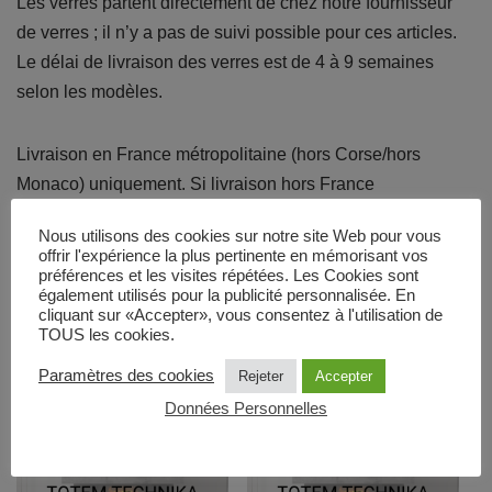
Les verres partent directement de chez notre fournisseur
de verres ; il n’y a pas de suivi possible pour ces articles.
Le délai de livraison des verres est de 4 à 9 semaines
selon les modèles.
Livraison en France métropolitaine (hors Corse/hors
Monaco) uniquement. Si livraison hors France
métropolitaine, merci de remplir le formulaire de contact
Nous utilisons des cookies sur notre site Web pour vous
sur le site www.totemfire.com
offrir l'expérience la plus pertinente en mémorisant vos
préférences et les visites répétées. Les Cookies sont
également utilisés pour la publicité personnalisée. En
Produits similaires
cliquant sur «Accepter», vous consentez à l'utilisation de
TOUS les cookies.
Paramètres des cookies
Rejeter
Accepter
Données Personnelles