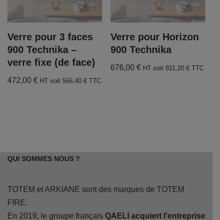
Verre pour 3 faces
Verre pour Horizon
900 Technika –
900 Technika
verre fixe (de face)
676,00
€
HT soit
811,20
€
TTC
472,00
€
HT soit
566,40
€
TTC
QUI SOMMES NOUS ?
TOTEM et ARKIANE sont des marques de TOTEM
FIRE.
En 2019, le groupe français
QAELI acquiert l'entreprise