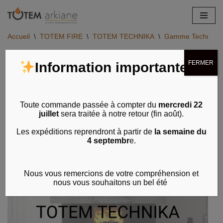
Aller
Accueil
\
TOTEM FIRE
\
TOTEM TECHNIKA
\
Gamme Technika -
au
contenu
FERMER
Information importante
Toute commande passée à compter du
mercredi 22
juillet
sera traitée à notre retour (fin août).
Les expéditions reprendront à partir de
la semaine du
4 septembr
e.
Nous vous remercions de votre compréhension et
nous vous souhaitons un bel été