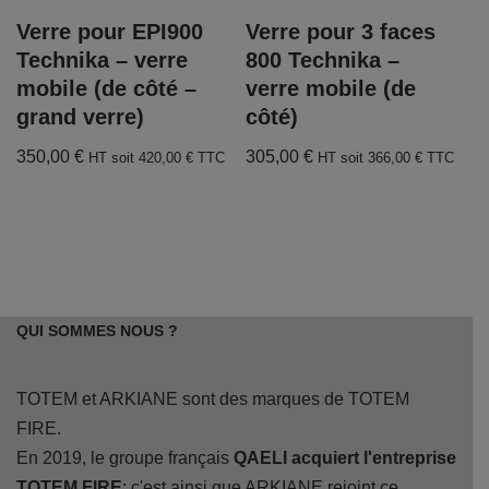
Verre pour EPI900
Verre pour 3 faces
Technika – verre
800 Technika –
mobile (de côté –
verre mobile (de
grand verre)
côté)
350,00
€
305,00
€
HT soit
420,00
€
TTC
HT soit
366,00
€
TTC
QUI SOMMES NOUS ?
TOTEM et ARKIANE sont des marques de TOTEM
FIRE.
En 2019, le groupe français
QAELI acquiert l'entreprise
TOTEM FIRE
; c'est ainsi que ARKIANE rejoint ce