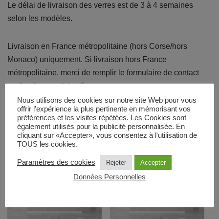
Le délai de livraison des verres est de 3 à 4 semaines
selon les modèles.
Livraison en France métropolitaine (hors Corse/hors
Monaco) uniquement. Si livraison hors France
métropolitaine, merci de remplir le formulaire de contact
sur le site www.totemfire.com
Nous utilisons des cookies sur notre site Web pour vous
offrir l'expérience la plus pertinente en mémorisant vos
Produits similaires
préférences et les visites répétées. Les Cookies sont
également utilisés pour la publicité personnalisée. En
cliquant sur «Accepter», vous consentez à l'utilisation de
TOUS les cookies.
Paramètres des cookies
Rejeter
Accepter
Données Personnelles