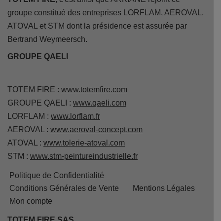
groupe constitué des entreprises LORFLAM, AEROVAL,
ATOVAL et STM dont la présidence est assurée par
Bertrand Weymeersch.
GROUPE QAELI
TOTEM FIRE :
www.totemfire.com
GROUPE QAELI :
www.qaeli.com
LORFLAM :
www.lorflam.fr
AEROVAL :
www.aeroval-concept.com
ATOVAL :
www.tolerie-atoval.com
STM :
www.stm-peintureindustrielle.fr
Politique de Confidentialité
Conditions Générales de Vente
Mentions Légales
Mon compte
TOTEM FIRE SAS