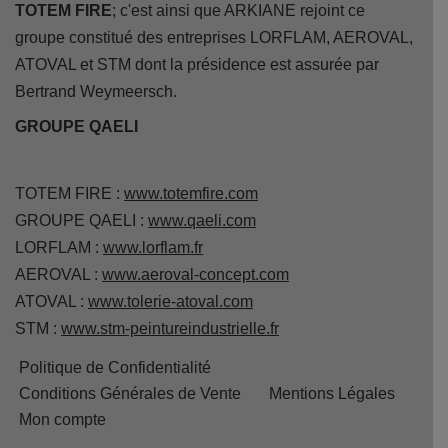
TOTEM FIRE
; c'est ainsi que ARKIANE rejoint ce
groupe constitué des entreprises LORFLAM, AEROVAL,
ATOVAL et STM dont la présidence est assurée par
Bertrand Weymeersch.
GROUPE QAELI
TOTEM FIRE :
www.totemfire.com
GROUPE QAELI :
www.qaeli.com
LORFLAM :
www.lorflam.fr
AEROVAL :
www.aeroval-concept.com
ATOVAL :
www.tolerie-atoval.com
STM :
www.stm-peintureindustrielle.fr
Politique de Confidentialité
Conditions Générales de Vente
Mentions Légales
Mon compte