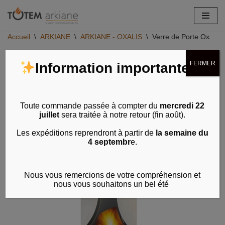
Aller
Accueil
\
ARKIANE
\
ARKIANE - OXALIS
\
Verre de Porte Oxalis
au
contenu
FERMER
Information importante
Toute commande passée à compter du
mercredi 22
juillet
sera traitée à notre retour (fin août).
Les expéditions reprendront à partir de
la semaine du
4 septembr
e.
Nous vous remercions de votre compréhension et
nous vous souhaitons un bel été