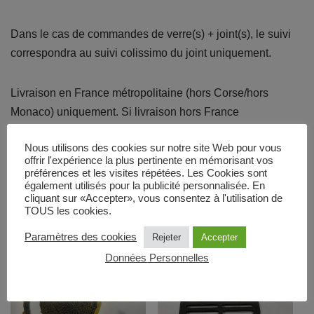
Dans le cas de commandes de verre(s) + joint(s), le suivi
correspondra au suivi colissimo du joint uniquement.
Livraison en France métropolitaine (hors Corse/hors
Monaco) uniquement. Si livraison hors France
métropolitaine, merci de remplir le formulaire de contact
Nous utilisons des cookies sur notre site Web pour vous
sur le site www.totemfire.com
offrir l'expérience la plus pertinente en mémorisant vos
préférences et les visites répétées. Les Cookies sont
également utilisés pour la publicité personnalisée. En
Produits similaires
cliquant sur «Accepter», vous consentez à l'utilisation de
TOUS les cookies.
Paramètres des cookies
Rejeter
Accepter
Données Personnelles