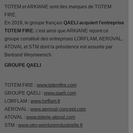
TOTEM et ARKIANE sont des marques de TOTEM
FIRE.
En 2019, le groupe français
QAELI acquiert l'entreprise
TOTEM FIRE
; c'est ainsi que ARKIANE rejoint ce
groupe constitué des entreprises LORFLAM, AEROVAL,
ATOVAL et STM dont la présidence est assurée par
Bertrand Weymeersch.
GROUPE QAELI
TOTEM FIRE :
www.totemfire.com
GROUPE QAELI :
www.qaeli.com
LORFLAM :
www.lorflam.fr
AEROVAL :
www.aeroval-concept.com
ATOVAL :
www.tolerie-atoval.com
STM :
www.stm-peintureindustrielle.fr