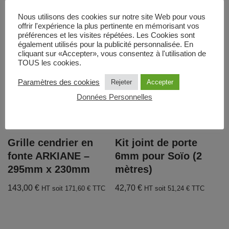
Produits similaires
Nous utilisons des cookies sur notre site Web pour vous
offrir l'expérience la plus pertinente en mémorisant vos
préférences et les visites répétées. Les Cookies sont
également utilisés pour la publicité personnalisée. En
cliquant sur «Accepter», vous consentez à l'utilisation de
TOUS les cookies.
Paramètres des cookies
Rejeter
Accepter
Données Personnelles
Grille cendrier en
Kit joint de porte
fonte ARKIANE –
6mm pour Soïo (2
295mm x 230mm
mètres)
143,00
€
42,70
€
HT soit
171,60
€
TTC
HT soit
51,24
€
TTC