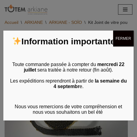
Aller
Accueil
\
ARKIANE
\
ARKIANE - SOÏO
\
Kit Joint de vitre pour So
au
contenu
FERMER
Information importante
Toute commande passée à compter du
mercredi 22
juillet
sera traitée à notre retour (fin août).
Les expéditions reprendront à partir de
la semaine du
4 septembr
e.
Nous vous remercions de votre compréhension et
nous vous souhaitons un bel été