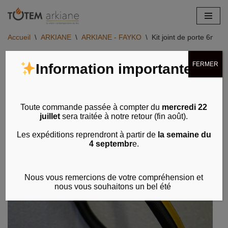
Aller
Accueil
\
ARKIANE
\
ARKIANE - FAYKO
\
Kit joint de porte 6mm 
au
contenu
FERMER
Information importante
Toute commande passée à compter du
mercredi 22
juillet
sera traitée à notre retour (fin août).
Les expéditions reprendront à partir de
la semaine du
4 septembr
e.
Nous vous remercions de votre compréhension et
nous vous souhaitons un bel été