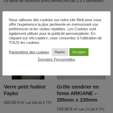
Le délai de livraison (hors verres) est de 2 à 3 semaines.
Produits similaires
Nous utilisons des cookies sur notre site Web pour vous
offrir l'expérience la plus pertinente en mémorisant vos
préférences et les visites répétées. Les Cookies sont
également utilisés pour la publicité personnalisée. En
cliquant sur «Accepter», vous consentez à l'utilisation de
TOUS les cookies.
Paramètres des cookies
Rejeter
Accepter
Données Personnelles
Verre petit hublot
Grille cendrier en
Fayko
fonte ARKIANE –
295mm x 230mm
420,00
€
HT soit
504,00
€
TTC
143,00
€
HT soit
171,60
€
TTC