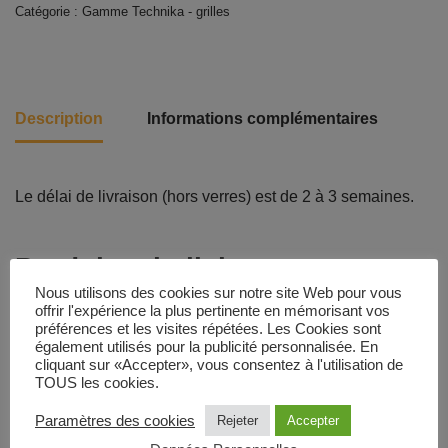
Catégorie :
Gamme Technika - grilles
Description
Informations complémentaires
Le délai de livraison (hors verres) est de 2 à 3 semaines.
Produits similaires
Nous utilisons des cookies sur notre site Web pour vous
offrir l'expérience la plus pertinente en mémorisant vos
préférences et les visites répétées. Les Cookies sont
également utilisés pour la publicité personnalisée. En
cliquant sur «Accepter», vous consentez à l'utilisation de
TOUS les cookies.
Paramètres des cookies
Rejeter
Accepter