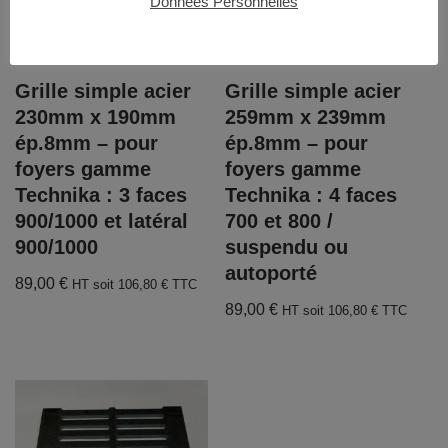
Données Personnelles
Grille simple acier
Grille simple acier
230mm x 190mm
259mm x 239mm
ép.8mm – pour
ép.8mm – pour
foyers gamme
foyers gamme
Technika : 3 faces
Technika : 4 faces
900/1000 et latéral
700 et 800 /
900/1000
suspendu ou
autoporté
89,00
€
HT soit
106,80
€
TTC
89,00
€
HT soit
106,80
€
TTC