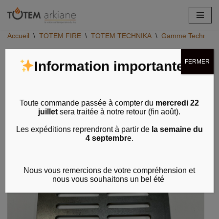
Aller
Accueil
\
TOTEM FIRE
\
TOTEM TECHNIKA
\
Gamme Technika - 
au
contenu
FERMER
Information importante
Toute commande passée à compter du
mercredi 22
juillet
sera traitée à notre retour (fin août).
Les expéditions reprendront à partir de
la semaine du
4 septembr
e.
Nous vous remercions de votre compréhension et
nous vous souhaitons un bel été