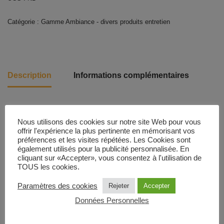
Catégorie :
Gamme Ambiance - divers produits entretien
Description
Informations complémentaires
Le délai de livraison (hors verres) est de 2 à 3 semaines.
Nous utilisons des cookies sur notre site Web pour vous
offrir l'expérience la plus pertinente en mémorisant vos
préférences et les visites répétées. Les Cookies sont
Produits similaires
également utilisés pour la publicité personnalisée. En
cliquant sur «Accepter», vous consentez à l'utilisation de
TOUS les cookies.
Paramètres des cookies
Rejeter
Accepter
Données Personnelles