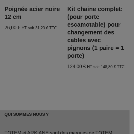
Poignée acier noire
Kit chaine complet:
12 cm
(pour porte
escamotable) pour
26,00
€
HT soit
31,20
€
TTC
changement des
cables avec
pignons (1 paire = 1
porte)
124,00
€
HT soit
148,80
€
TTC
QUI SOMMES NOUS ?
TOTEM et ARKIANE sont des marques de TOTEM