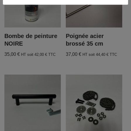
Bombe de peinture
Poignée acier
NOIRE
brossé 35 cm
35,00
€
37,00
€
HT soit
42,00
€
TTC
HT soit
44,40
€
TTC