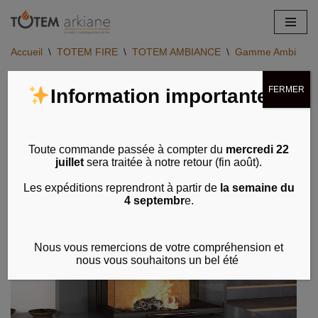
Aller
Accueil
\
TOTEM FIRE
\
TOTEM AMBIANCE
\
Gamme Ambiance - 
au
contenu
FERMER
Information importante
Toute commande passée à compter du
mercredi 22
juillet
sera traitée à notre retour (fin août).
Les expéditions reprendront à partir de
la semaine du
4 septembr
e.
Nous vous remercions de votre compréhension et
nous vous souhaitons un bel été